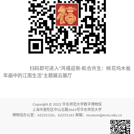
扫码即可进入“鸿禧迎新·和合共生：桃花坞木板
年画中的江南生活”主题展云展厅
Copyright © 2022
华东师范大学数字博物馆
上海市普陀区中山北路3663号华东师范大学
博物馆办公室：62231126，62231161 邮箱：museum@ecnu.edu.cn