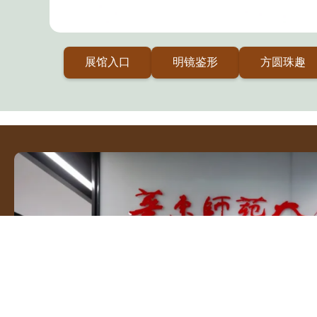
展馆入口
明镜鉴形
方圆珠趣